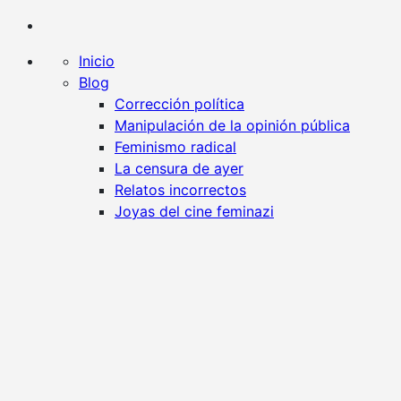
Kaplan contra la censura
Un blog en favor de la libertad y contra todo tipo d
Inicio
Blog
Corrección política
Manipulación de la opinión pública
Feminismo radical
La censura de ayer
Relatos incorrectos
Joyas del cine feminazi