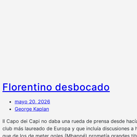
Florentino desbocado
mayo 20, 2026
George Kaplan
Il Capo dei Capi no daba una rueda de prensa desde hacía
club más laureado de Europa y que incluía discusiones a ho
que de los de meter goles (Mbappé) prometía grandes titu