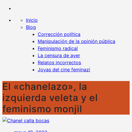
Kaplan contra la censura
Un blog en favor de la libertad y contra todo tipo
de censura
Inicio
Blog
Corrección política
Manipulación de la opinión pública
Feminismo radical
La censura de ayer
Relatos incorrectos
Joyas del cine feminazi
El «chanelazo», la
izquierda veleta y el
feminismo monjil