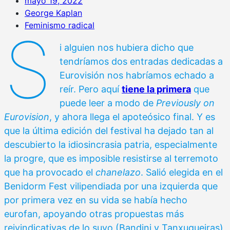
mayo 19, 2022
George Kaplan
Feminismo radical
S
i alguien nos hubiera dicho que
tendríamos dos entradas dedicadas a
Eurovisión nos habríamos echado a
reír. Pero aquí
tiene la primera
que
puede leer a modo de
Previously on
Eurovision
, y ahora llega el apoteósico final. Y es
que la última edición del festival ha dejado tan al
descubierto la idiosincrasia patria, especialmente
la progre, que es imposible resistirse al terremoto
que ha provocado el
chanelazo
. Salió elegida en el
Benidorm Fest vilipendiada por una izquierda que
por primera vez en su vida se había hecho
eurofan, apoyando otras propuestas más
reivindicativas de lo suyo (Bandini y Tanxugueiras)