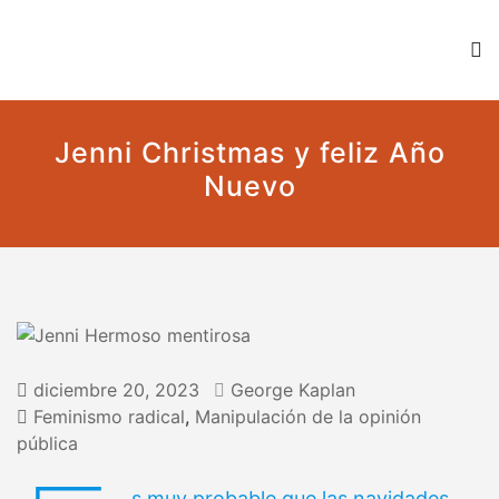
Kaplan contra la censura
Un blog en favor de la libertad y contra todo tipo de
censura
Jenni Christmas y feliz Año
Nuevo
diciembre 20, 2023
George Kaplan
Feminismo radical
,
Manipulación de la opinión
pública
s muy probable que las navidades