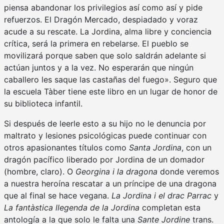
piensa abandonar los privilegios así como así y pide
refuerzos. El Dragón Mercado, despiadado y voraz
acude a su rescate. La Jordina, alma libre y conciencia
crítica, será la primera en rebelarse. El pueblo se
movilizará porque saben que solo saldrán adelante si
actúan juntos y a la vez. No esperarán que ningún
caballero les saque las castañas del fuego». Seguro que
la escuela Tàber tiene este libro en un lugar de honor de
su biblioteca infantil.
Si después de leerle esto a su hijo no le denuncia por
maltrato y lesiones psicológicas puede continuar con
otros apasionantes títulos como
Santa Jordina
, con un
dragón pacífico liberado por Jordina de un domador
(hombre, claro). O
Georgina i la dragona
donde veremos
a nuestra heroína rescatar a un príncipe de una dragona
que al final se hace vegana.
La Jordina i el drac Parrac
y
La fantàstica llegenda de la Jordina
completan esta
antología a la que solo le falta una
Sante
Jordine
trans.