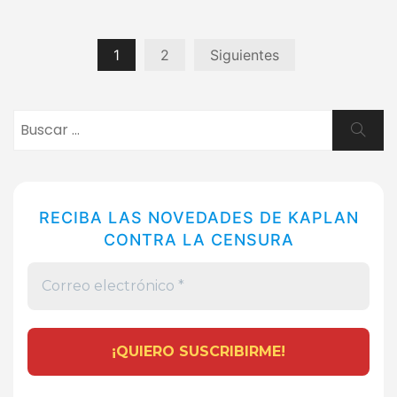
Paginación
1
2
Siguientes
de
entradas
Buscar:
Busca
RECIBA LAS NOVEDADES DE KAPLAN
CONTRA LA CENSURA