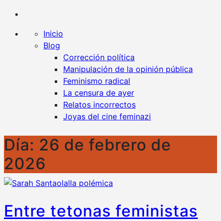
Kaplan contra la censura
Un blog en favor de la libertad y contra todo tipo
de censura
Inicio
Blog
Corrección política
Manipulación de la opinión pública
Feminismo radical
La censura de ayer
Relatos incorrectos
Joyas del cine feminazi
Día:
26 de febrero de
2026
Entre tetonas feministas