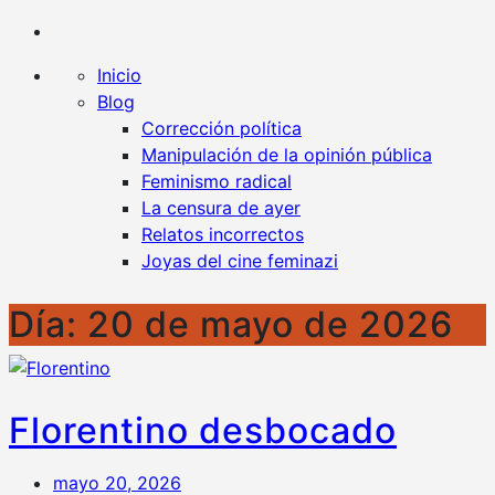
Kaplan contra la censura
Un blog en favor de la libertad y contra todo tipo
de censura
Inicio
Blog
Corrección política
Manipulación de la opinión pública
Feminismo radical
La censura de ayer
Relatos incorrectos
Joyas del cine feminazi
Día:
20 de mayo de 2026
Florentino desbocado
mayo 20, 2026