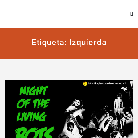
Kaplan contra la censura
Un blog en favor de la libertad y contra todo tipo de
censura
Etiqueta:
Izquierda