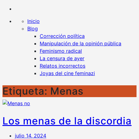
Kaplan contra la censura
Un blog en favor de la libertad y contra todo tipo
de censura
Inicio
Blog
Corrección política
Manipulación de la opinión pública
Feminismo radical
La censura de ayer
Relatos incorrectos
Joyas del cine feminazi
Etiqueta:
Menas
Los menas de la discordia
julio 14, 2024