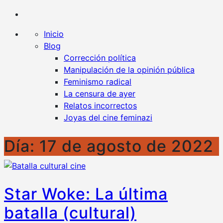
Kaplan contra la censura
Un blog en favor de la libertad y contra todo tipo
de censura
Inicio
Blog
Corrección política
Manipulación de la opinión pública
Feminismo radical
La censura de ayer
Relatos incorrectos
Joyas del cine feminazi
Día:
17 de agosto de 2022
Star Woke: La última
batalla (cultural)