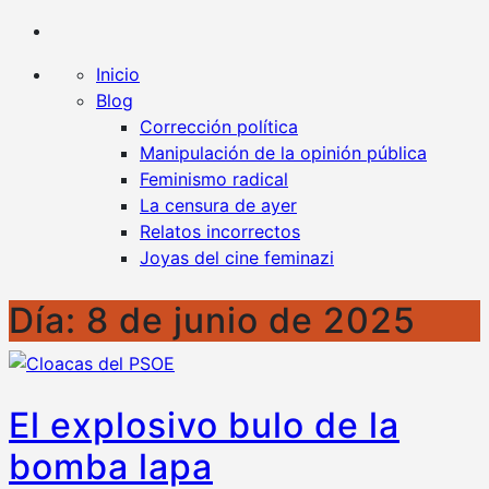
Kaplan contra la censura
Un blog en favor de la libertad y contra todo tipo
de censura
Inicio
Blog
Corrección política
Manipulación de la opinión pública
Feminismo radical
La censura de ayer
Relatos incorrectos
Joyas del cine feminazi
Día:
8 de junio de 2025
El explosivo bulo de la
bomba lapa