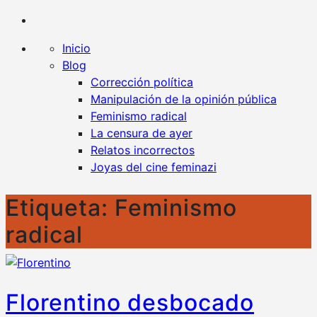
Kaplan contra la censura
Un blog en favor de la libertad y contra todo tipo
de censura
Inicio
Blog
Corrección política
Manipulación de la opinión pública
Feminismo radical
La censura de ayer
Relatos incorrectos
Joyas del cine feminazi
Etiqueta:
Feminismo
radical
Florentino desbocado