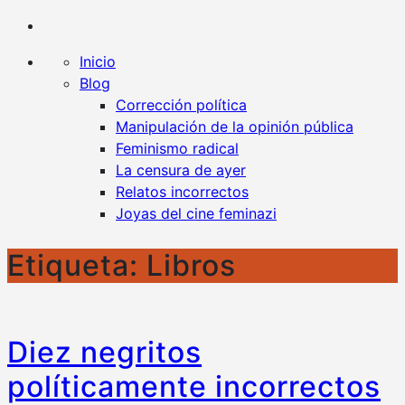
Kaplan contra la censura
Un blog en favor de la libertad y contra todo tipo
de censura
Inicio
Blog
Corrección política
Manipulación de la opinión pública
Feminismo radical
La censura de ayer
Relatos incorrectos
Joyas del cine feminazi
Etiqueta:
Libros
Diez negritos
políticamente incorrectos