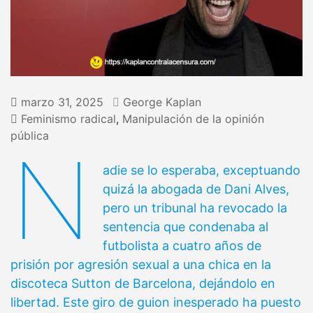
marzo 31, 2025
George Kaplan
Feminismo radical
,
Manipulación de la opinión
pública
N
adie se lo esperaba, exceptuando
quizá la abogada de Dani Alves,
pero un tribunal ha revocado la
sentencia que condenaba al
futbolista a cuatro años de
prisión por agresión sexual a una chica en la
discoteca Sutton de Barcelona, dejándolo en
libertad. Este giro de guion inesperado ha puesto