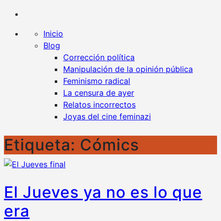
Kaplan contra la censura
Un blog en favor de la libertad y contra todo tipo
de censura
Inicio
Blog
Corrección política
Manipulación de la opinión pública
Feminismo radical
La censura de ayer
Relatos incorrectos
Joyas del cine feminazi
Etiqueta:
Cómics
El Jueves ya no es lo que
era