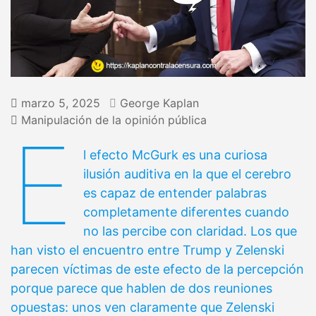
marzo 5, 2025
George Kaplan
Manipulación de la opinión pública
E
l efecto McGurk es una curiosa
ilusión auditiva en la que el cerebro
es capaz de entender palabras
completamente diferentes cuando
no las percibe con claridad. Los que
han visto el encuentro entre Trump y Zelenski
parecen víctimas de este efecto de la percepción
porque parece que hablen de dos reuniones
opuestas: unos ven claramente que Zelenski