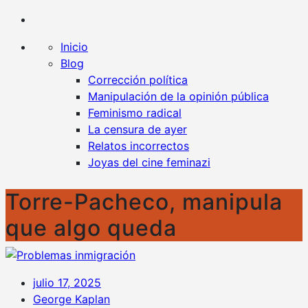
Kaplan contra la censura
Un blog en favor de la libertad y contra todo tipo
de censura
Inicio
Blog
Corrección política
Manipulación de la opinión pública
Feminismo radical
La censura de ayer
Relatos incorrectos
Joyas del cine feminazi
Torre-Pacheco, manipula
que algo queda
julio 17, 2025
George Kaplan