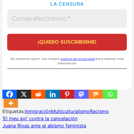
LA CENSURA
No hacemos spam. Lea nuestra
política de privacidad
para obtener más
información.
Etiquetas:
Inmigración
Multiculturalismo
Racismo
Navegación
‘El meu avi’ contra la cancelación
Juana Rivas ante el abismo feminista
de