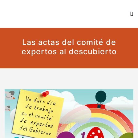
Kaplan contra la censura
Un blog en favor de la libertad y contra todo tipo de
censura
Las actas del comité de
expertos al descubierto