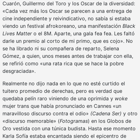
Cuarón, Guillermo del Toro y los Oscar de la diversidad:
«Cada vez más los Oscar se parecen a una entrega de
cine independiente y reivindicativo, no sabía si estaba
viendo un festival afrokoreano, una manifestación
Black
Lives Matter
o el 8M. Aparte, una gala fea fea. Les faltó
darle un premio al corto de mi primo, que es cojo». No
se ha librado ni su compañera de reparto, Selena
Gómez, a quien, unos meses antes de trabajar con ella,
se refirió como «una rata rica que se hace la pobre
desgraciada».
Realmente no dijo nada en lo que no esté curtido el
tuitero promedio de derechas, pero es verdad que
quedaba pelín raro viniendo de una oprimida y
woke
mujer trans que había pronunciado en Cannes «un
maravilloso discurso contra el odio»
(Cadena Ser)
y otro
«discurso memorable» (
Fotogramas
) en los Globos de
Oro vestida con una túnica budista. Hasta ese momento
Karla Sofía estaba encantada siendo el epicentro de