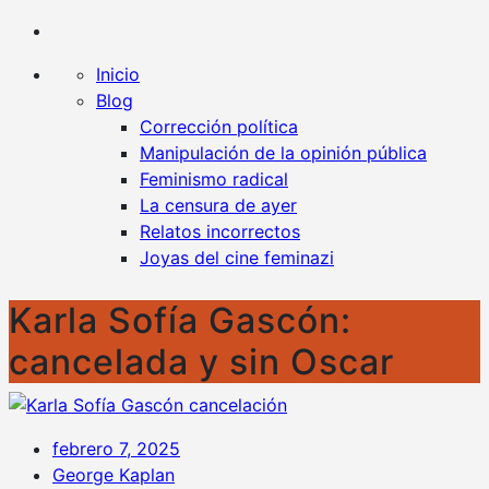
Kaplan contra la censura
Un blog en favor de la libertad y contra todo tipo
de censura
Inicio
Blog
Corrección política
Manipulación de la opinión pública
Feminismo radical
La censura de ayer
Relatos incorrectos
Joyas del cine feminazi
Karla Sofía Gascón:
cancelada y sin Oscar
febrero 7, 2025
George Kaplan