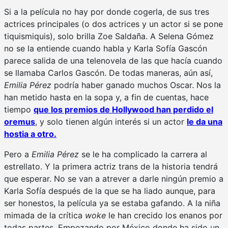
Si a la película no hay por donde cogerla, de sus tres
actrices principales (o dos actrices y un actor si se pone
tiquismiquis), solo brilla Zoe Saldaña. A Selena Gómez
no se la entiende cuando habla y Karla Sofía Gascón
parece salida de una telenovela de las que hacía cuando
se llamaba Carlos Gascón. De todas maneras, aún así,
Emilia Pérez
podría haber ganado muchos Oscar. Nos la
han metido hasta en la sopa y, a fin de cuentas, hace
tiempo
que los premios de Hollywood han perdido el
oremus
, y solo tienen algún interés si un actor
le da una
hostia a otro.
Pero a
Emilia Pérez
se le ha complicado la carrera al
estrellato. Y la primera actriz trans de la historia tendrá
que esperar. No se van a atrever a darle ningún premio a
Karla Sofía después de la que se ha liado aunque, para
ser honestos, la película ya se estaba gafando. A la niña
mimada de la crítica
woke
le han crecido los enanos por
todas partes. Empezando por México donde ha sido un