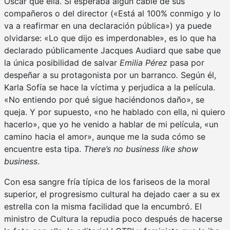
Oscar que ella. Si esperaba algún cable de sus
compañeros o del director («Está al 100% conmigo y lo
va a reafirmar en una declaración pública») ya puede
olvidarse: «Lo que dijo es imperdonable», es lo que ha
declarado públicamente Jacques Audiard que sabe que
la única posibilidad de salvar
Emilia Pérez
pasa por
despeñar a su protagonista por un barranco
.
Según él,
Karla Sofía se hace la víctima y perjudica a la película.
«No entiendo por qué sigue haciéndonos daño», se
queja. Y por supuesto, «no he hablado con ella, ni quiero
hacerlo», que yo he venido a hablar de mi película, «un
camino hacia el amor», aunque me la suda cómo se
encuentre esta tipa.
There’s no business like show
business
.
Con esa sangre fría típica de los fariseos de la moral
superior, el progresismo cultural ha dejado caer a su ex
estrella con la misma facilidad que la encumbró. El
ministro de Cultura la repudia poco después de hacerse