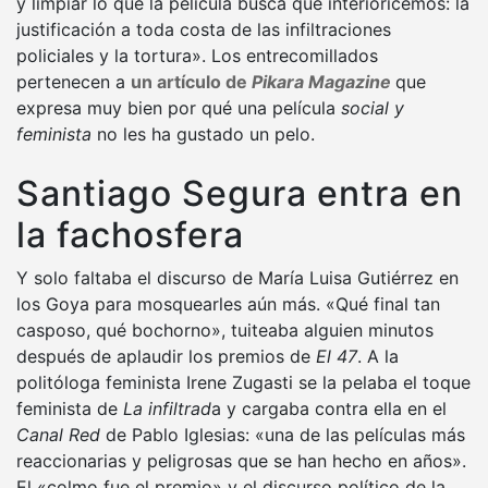
y limpiar lo que la película busca que interioricemos: la
justificación a toda costa de las infiltraciones
policiales y la tortura». Los entrecomillados
pertenecen a
un artículo de
Pikara Magazine
que
expresa muy bien por qué una película
social y
feminista
no les ha gustado un pelo.
Santiago Segura entra en
la fachosfera
Y solo faltaba el discurso de María Luisa Gutiérrez en
los Goya para mosquearles aún más. «Qué final tan
casposo, qué bochorno», tuiteaba alguien minutos
después de aplaudir los premios de
El 47
. A la
politóloga feminista Irene Zugasti se la pelaba el toque
feminista de
La infiltrad
a y cargaba contra ella en el
Canal Red
de Pablo Iglesias: «una de las películas más
reaccionarias y peligrosas que se han hecho en años».
El «colmo fue el premio» y el discurso político de la