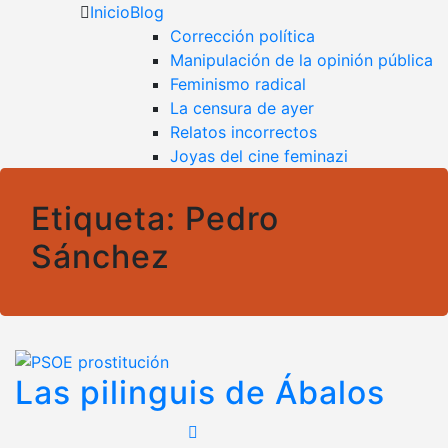
Kaplan contra la censura
Un blog en favor de la libertad y contra todo tipo de
Inicio
Blog
censura
Corrección política
Manipulación de la opinión pública
Feminismo radical
La censura de ayer
Relatos incorrectos
Joyas del cine feminazi
Etiqueta:
Pedro
Sánchez
Las pilinguis de Ábalos