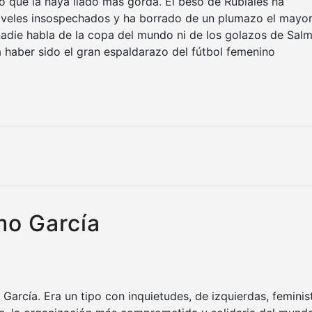
 que la haya liado más gorda. El beso de Rubiales ha
iveles insospechados y ha borrado de un plumazo el mayo
nadie habla de la copa del mundo ni de los golazos de Sal
 haber sido el gran espaldarazo del fútbol femenino
mo García
arcía. Era un tipo con inquietudes, de izquierdas, feminis